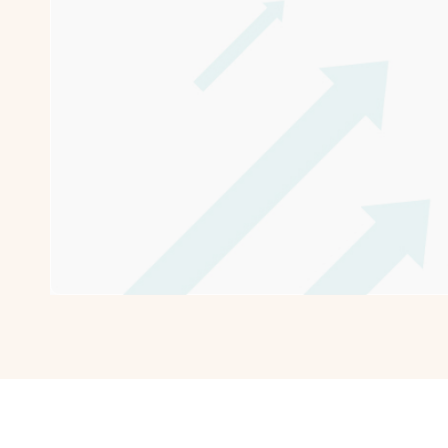
客
若
單