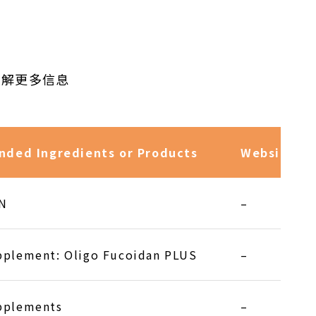
N) 了解更多信息
nded Ingredients or Products
Website
N
–
plement: Oligo Fucoidan PLUS
–
pplements
–