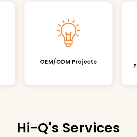
謂
*
先生
女士
話
*
OEM/ODM Projects
P
絡地址
*
齡
*
Hi-Q's Services
用目的
*