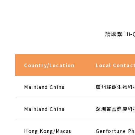
請聯繫 Hi-Q
Country/Location
Local Contac
Mainland China
廣州駿朗生物科
Mainland China
深圳菁盈健康科
Hong Kong/Macau
Genfortune Ph