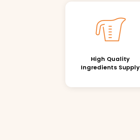
稱
電
High Quality
Ingredients Supply
聯
年
使