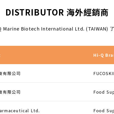
DISTRIBUTOR 海外經銷商
 Marine Biotech International Ltd. (TAIWA
t
Hi-Q Bra
技有限公司
FUCOSKI
技有限公司
Food Sup
armaceutical Ltd.
Food Su