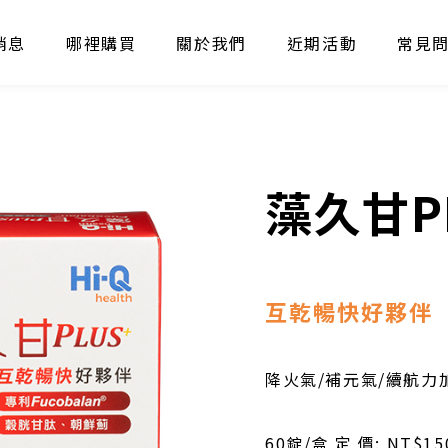
消息
哪裡購買
關於我們
近期活動
常見
藻久甘PL
互乾暢快好夥伴
降火氣/補元氣/續航力
60錠/盒 定 價: NT$15