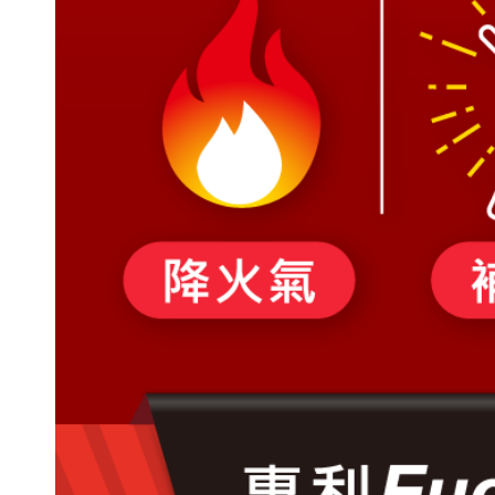
稱
電
聯
年
使