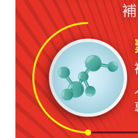
客
若
單