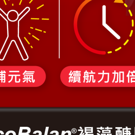
謂
*
先生
女士
話
*
絡地址
*
齡
*
用目的
*