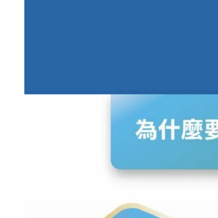
稱
電
聯
年
使