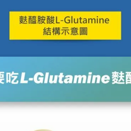
謂
*
先生
女士
話
*
絡地址
*
齡
*
用目的
*