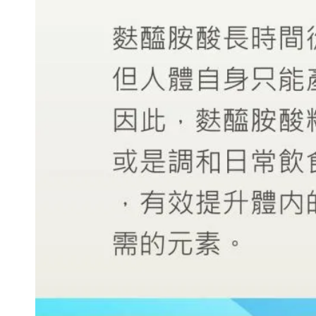
客
若
單