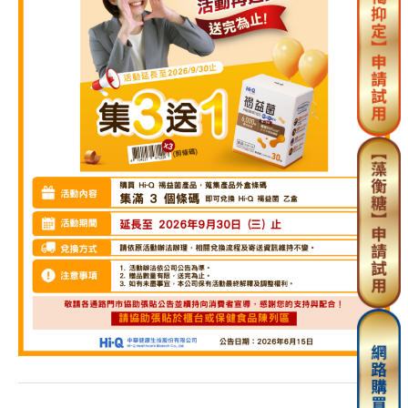
專欄文章
聯絡地址
*
年齡
*
使用目的
*
方便聯絡時段
*
週一上午