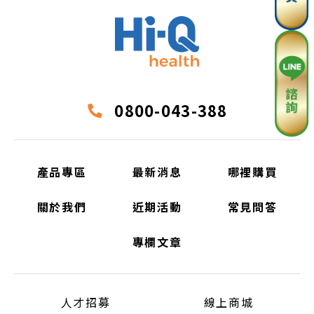
週一下午
週二上午
週二下午
週三上午
週三下午
0800-043-388
週四上午
週四下午
產品專區
最新消息
哪裡購買
週五上午
週五下午
關於我們
近期活動
常見問答
客服單位將致電確保消費者
專欄文章
身體健康
人才招募
線上商城
若至電3次均無撥通，將取消申請資格，