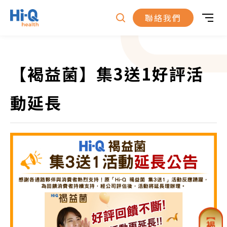
聯絡我們
產品專區
【褐益菌】集3送1好評活
褐抑定Olifuco®
最新消息
動延長
藻衡糖FucoBalan®
公益活動
哪裡購買
姓名
*
照護輔助
新聞報導
網路平台購買
關於我們
肌膚護理
得獎與國際認證
全台門市
品牌故事
稱謂
*
近期活動
全球據點
先生
女士
得獎紀錄
電話
*
常見問答
企業永續